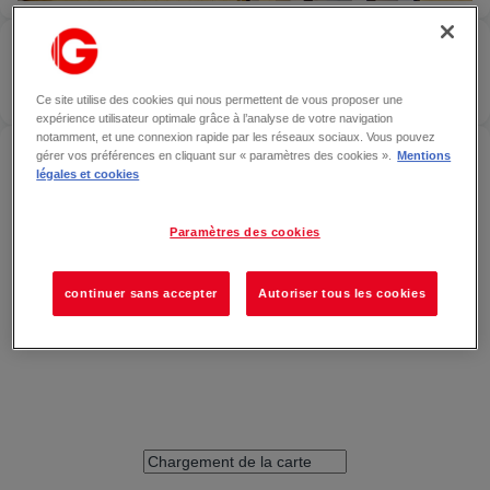
ESPACE SFR
— AIX-EN-
PROVENCE
Localiser
OUVERT
Ce site utilise des cookies qui nous permettent de vous proposer une
expérience utilisateur optimale grâce à l’analyse de votre navigation
notamment, et une connexion rapide par les réseaux sociaux. Vous pouvez
ACCÉDER À ESPACE SFR — AIX-EN-PROVENCE
gérer vos préférences en cliquant sur « paramètres des cookies ».
Mentions
légales et cookies
Paramètres des cookies
continuer sans accepter
Autoriser tous les cookies