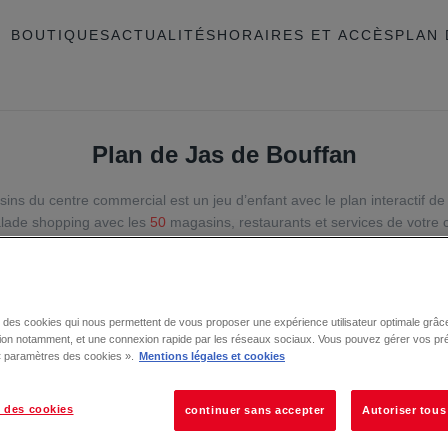
BOUTIQUES
ACTUALITÉS
HORAIRES ET ACCÈS
PLAN 
Plan de Jas de Bouffan
sins du centre commercial est un jeu d’enfant avec le plan interactif d
alade shopping avec les
50
magasins, restaurants et services de votre 
se des cookies qui nous permettent de vous proposer une expérience utilisateur optimale grâce
tion notamment, et une connexion rapide par les réseaux sociaux. Vous pouvez gérer vos pr
 « paramètres des cookies ».
Mentions légales et cookies
 des cookies
continuer sans accepter
Autoriser tous