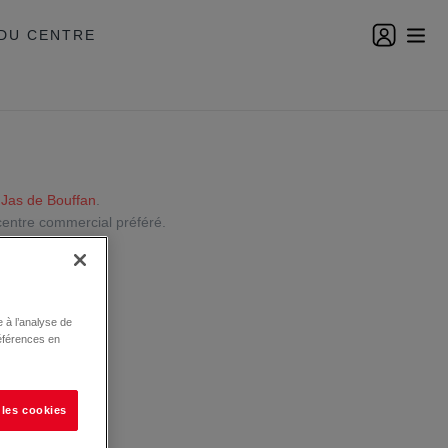
DU CENTRE
e
Jas de Bouffan
.
centre commercial préféré.
 à l’analyse de
éférences en
 les cookies