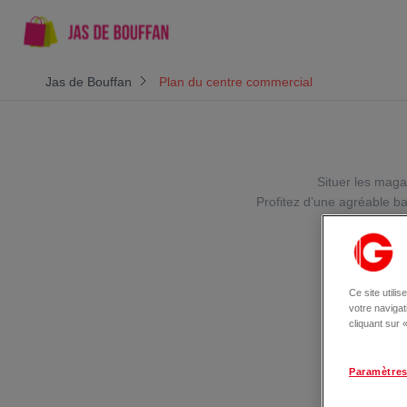
Jas de Bouffan
Plan du centre commercial
Situer les maga
Profitez d’une agréable b
Ce site utili
votre naviga
cliquant sur
Paramètres