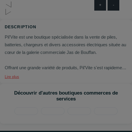
+
-
DESCRIPTION
Pil'Vite est une boutique spécialisée dans la vente de piles,
batteries, chargeurs et divers accessoires électriques située au
cœur de la galerie commerciale Jas de Bouffan.
Offrant une grande variété de produits, Pil'Vite s'est rapidement
imposé comme le spécialiste local des solutions d'énergie
Lire plus
mobile. Dans la boutique, vous trouverez un large éventail de
produits, allant des piles standards pour les appareils ménagers
Découvrir d'autres boutiques commerces de
aux batteries haute performance pour les équipements
services
industriels et les véhicules. Avec une sélection soignée de
marques renommées mondialement, Pil'Vite garantit la qualité
et la fiabilité de ses produits. En plus des piles et batteries, la
boutique propose une gamme de chargeurs, de câbles et autres