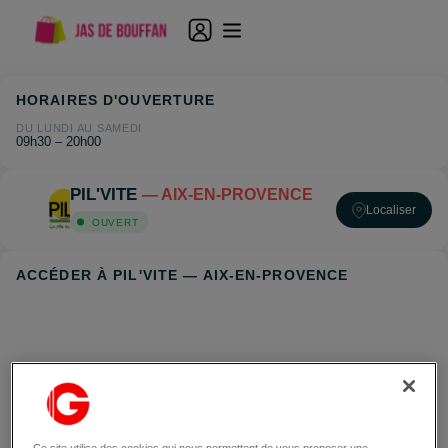
HORAIRES D'OUVERTURE
DU LUNDI AU SAMEDI
09h30 – 20h00
PIL'VITE
— AIX-EN-PROVENCE
Localiser
OUVERT
ACCÉDER À PIL'VITE — AIX-EN-PROVENCE