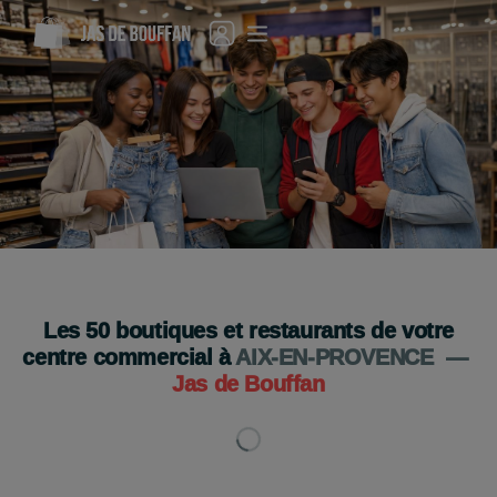
C'est la rentrée : tout ce qu'il vous faut est ici !
Venez vite !
Je découvre
Les
50
boutiques et restaurants de votre
centre commercial à
AIX-EN-PROVENCE
—
Jas de Bouffan