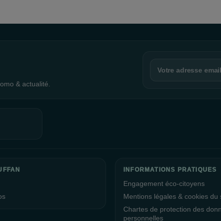
chocolats ou d'autres délices, il y a
avez besoin de faire une pause, des 
Le
wifi gratuit
est disponible pour qu
centre.
Jas de Bouffan met également un fort
particulier de l'énergie solaire. Les 
avantage : ils protègent les visiteurs 
omo & actualité.
quantité d'énergie solaire, soit 2 9
près de 600 foyers, démontrant ainsi
L'ensemble du personnel du
centre 
excellente visite et un agréable sho
de vous offrir une expérience de sho
autres centres commerciaux La Gal
Marseille
, pour une expérience shop
UFFAN
INFORMATIONS PRATIQUES
une journée de shopping inoubliable.
Engagement éco-citoyens
os
Mentions légales & cookies du s
Chartes de protection des don
personnelles