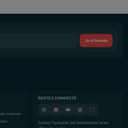
 une forcément option gourmande qui vous attend. De plus, si vous
espaces de détente sont à votre disposition pour vous détendre.
e vous puissiez rester connecté lors de votre passage dans le
 accent sur le
développement des énergies renouvelables
, en
panneaux photovoltaïques installés sur le parking ont un double
Je m'inscris
du soleil et de la pluie tout en générant une impressionnante
63 089 kWh en 2018. Cela équivaut à la consommation annuelle de
 notre engagement envers un avenir plus durable.
commercial
La Galerie Jas De Bouffan vous souhaite une
pping en notre compagnie. Nous sommes fiers de vous accueillir et
pping exceptionnelle. N'oubliez pas de découvrir également nos
erie dans les Bouches-du-Rhône, notamment à
Istres
,
Arles
, et
ping tout aussi mémorable. Nous espérons vous voir bientôt pour
RESTEZ CONNECTÉ
ite internet
nées
Suivez l’actualité, les événements et les