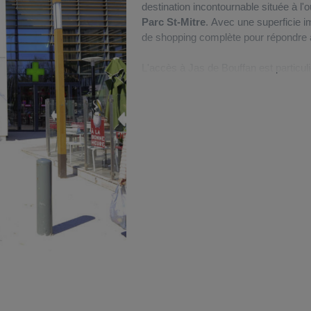
destination incontournable située à l'
Parc St-Mitre
. Avec une superficie i
de shopping complète pour répondre à
L'accès à Jas de Bouffan est particul
vous préférez les transports en comm
qui le rend facilement accessible depui
une autre option pratique pour se rend
RD 10 sont à proximité, ce qui permet
disposition pour garantir une expérie
Le centre commercial
est fier de m
courses alimentaires. De plus, la ga
magasins, parmi lesquels vous trouv
Okaïdi
,
Intersport
,
IKKS
, et bien d
la bijouterie, des accessoires, des art
famille, vous êtes sûr de trouver ce 
Après une séance de shopping bien re
restaurants
de la galerie. Que vous 