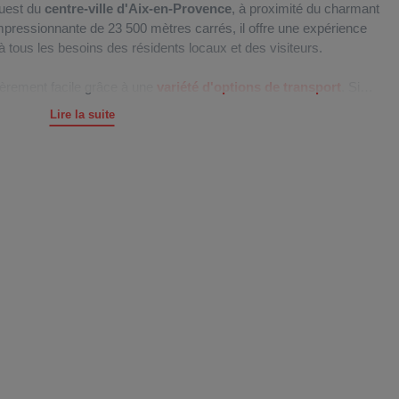
ouest du
centre-ville d'Aix-en-Provence
, à proximité du charmant
mpressionnante de 23 500 mètres carrés, il offre une expérience
 tous les besoins des résidents locaux et des visiteurs.
ièrement facile grâce à une
variété d'options de transport
. Si
un, le centre est desservi par pas moins de
5 lignes de bus
, ce
Lire la suite
s différents quartiers de la ville. De plus, la ligne de métro 2 offre
re au centre. Pour les automobilistes, l'A8 et la départementale
 un accès facile en voiture, et un
parking gratuit
est mis à votre
nce sans tracas.
ettre en avant son nouvel hypermarché
Auchan
, idéal pour vos
lerie marchande moderne de Jas de Bouffan accueille près de 50
erez des enseignes telles que
Body Minute
,
Krys
,
Nocibé
,
'autres. Que vous recherchiez des vêtements, des cosmétiques, de
icles optiques, des montres, ou d'autres articles pour toute la
que vous cherchez.
mplie, vous pourrez satisfaire vos papilles dans l'un des
ayez envie de tacos, de viennoiseries, de café, de burgers, de