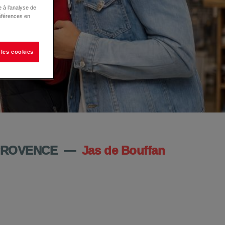
 à l’analyse de
éférences en
 les cookies
PROVENCE
—
Jas de Bouffan