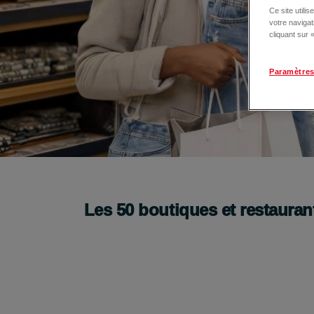
Ce site utili
votre naviga
cliquant sur
Paramètres
C'est la rentrée : tout ce qu'il vous faut est ici 
Venez vite !
Les
50
boutiques et restauran
Je découvre