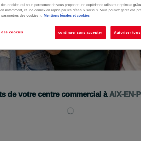
se des cookies qui nous permettent de vous proposer une expérience utilisateur optimale grâce
tion notamment, et une connexion rapide par les réseaux sociaux. Vous pouvez gérer vos pr
 « paramètres des cookies ».
Mentions légales et cookies
 des cookies
continuer sans accepter
Autoriser tous
!
ts de votre centre commercial à
AIX-EN-