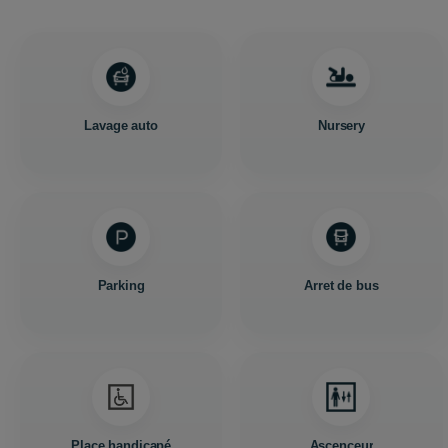
Lavage auto
Nursery
Parking
Arret de bus
Place handicapé
Ascenceur