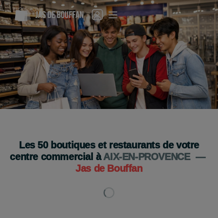
C'est la rentrée : tout ce qu'il vous faut est ici !
Venez vite !
Je découvre
Les
50
boutiques et restaurants de votre
centre commercial à
AIX-EN-PROVENCE
—
Jas de Bouffan