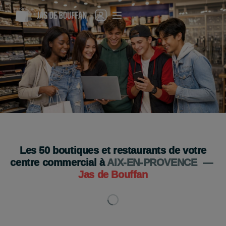
C'est la rentrée : tout ce qu'il vous faut est ici !
Venez vite !
Je découvre
Les
50
boutiques et restaurants de votre
centre commercial à
AIX-EN-PROVENCE
—
Jas de Bouffan