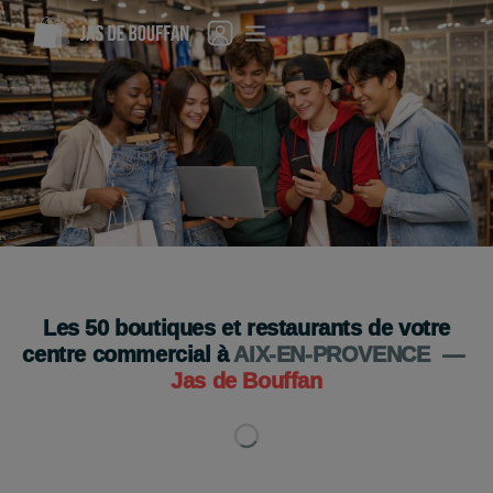
C'est la rentrée : tout ce qu'il vous faut est ici !
Venez vite !
Je découvre
Les
50
boutiques et restaurants de votre
centre commercial à
AIX-EN-PROVENCE
—
Jas de Bouffan