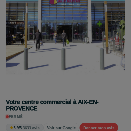
Votre centre commercial à AIX-EN-
PROVENCE
FERMÉ
★
3.9/5
·
3633 avis
Voir sur Google
Donner mon avis