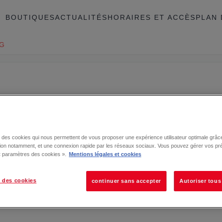
BOUTIQUES
ACTUALITÉS
HORAIRES ET ACCÈS
PLAN 
NG
se des cookies qui nous permettent de vous proposer une expérience utilisateur optimale grâce
tion notamment, et une connexion rapide par les réseaux sociaux. Vous pouvez gérer vos pr
 « paramètres des cookies ».
Mentions légales et cookies
 des cookies
continuer sans accepter
Autoriser tous