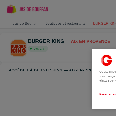
Jas de Bouffan
Boutiques et restaurants
BURGER KI
BURGER KING
— AIX-EN-PROVENCE
OUVERT
ACCÉDER À BURGER KING — AIX-EN-PROVENCE
Ce site utili
votre naviga
cliquant sur
Paramètres