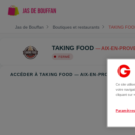
Jas de Bouffan
Boutiques et restaurants
TAKING FOO
TAKING FOOD
— AIX-EN-PROV
FERMÉ
ACCÉDER À TAKING FOOD — AIX-EN-PROVENCE
Ce site utili
votre naviga
cliquant sur
Paramètres