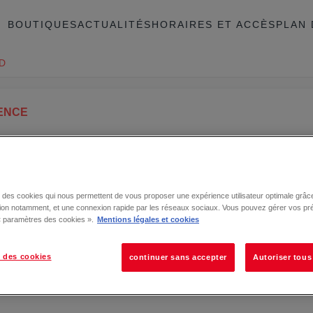
BOUTIQUES
ACTUALITÉS
HORAIRES ET ACCÈS
PLAN 
D
ENCE
se des cookies qui nous permettent de vous proposer une expérience utilisateur optimale grâce
tion notamment, et une connexion rapide par les réseaux sociaux. Vous pouvez gérer vos pr
 « paramètres des cookies ».
Mentions légales et cookies
 des cookies
continuer sans accepter
Autoriser tous