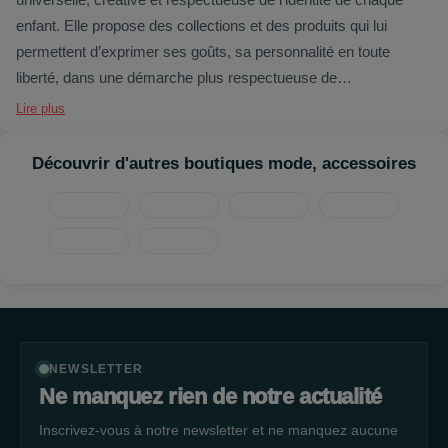
enfant. Elle propose des collections et des produits qui lui
permettent d’exprimer ses goûts, sa personnalité en toute
liberté, dans une démarche plus respectueuse de
l’environnement.
Lire plus
Une mode accessible et durable qui s’inscrit dans l’air du temps
Découvrir d'autres boutiques mode, accessoires
en revisitant les pièces emblématiques du vestiaire des enfants.
NEWSLETTER
Ne manquez rien de notre actualité
Inscrivez-vous à notre newsletter et ne manquez aucune