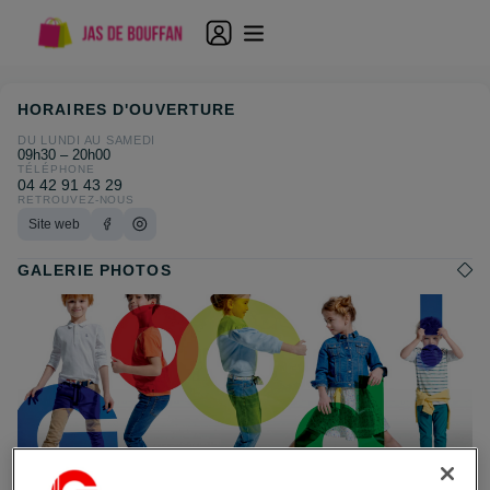
HORAIRES D'OUVERTURE
DU LUNDI AU SAMEDI
09h30 – 20h00
TÉLÉPHONE
04 42 91 43 29
RETROUVEZ-NOUS
Site web
GALERIE PHOTOS