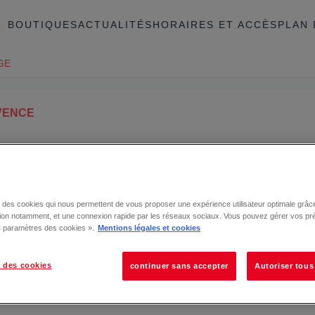
BOUTIQUES
ACTUALITÉS
HORAIRES ET ACCÈS
PLAN 
GE
VENCE
se des cookies qui nous permettent de vous proposer une expérience utilisateur optimale grâce
tion notamment, et une connexion rapide par les réseaux sociaux. Vous pouvez gérer vos pr
 « paramètres des cookies ».
Mentions légales et cookies
 des cookies
continuer sans accepter
Autoriser tous