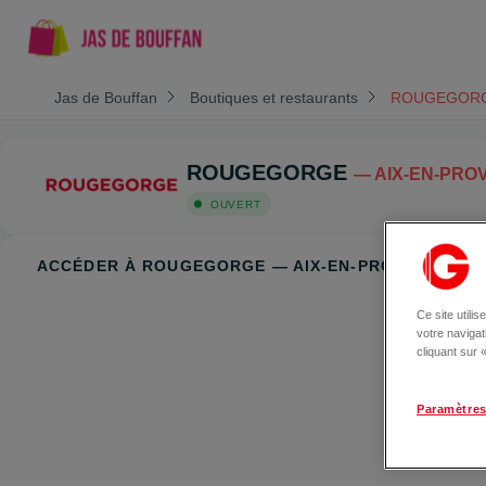
Jas de Bouffan
Boutiques et restaurants
ROUGEGOR
ROUGEGORGE
— AIX-EN-PRO
OUVERT
ACCÉDER À ROUGEGORGE — AIX-EN-PROVENCE
Ce site utili
votre naviga
cliquant sur
Paramètres