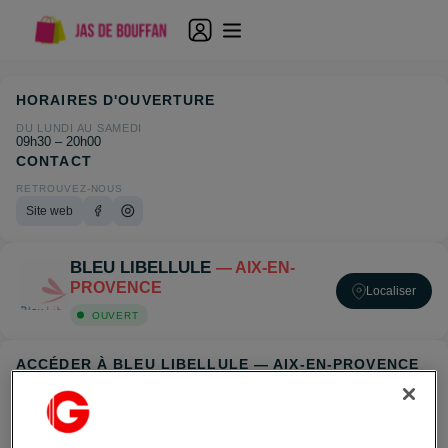
HORAIRES D'OUVERTURE
DU LUNDI AU SAMEDI
09h30 – 20h00
CONTACT
RETROUVEZ-NOUS
Site web
BLEU LIBELLULE
— AIX-EN-
PROVENCE
Localiser
OUVERT
ACCÉDER À BLEU LIBELLULE — AIX-EN-PROVENCE