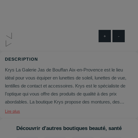
+
-
DESCRIPTION
Krys La Galerie Jas de Bouffan Aix-en-Provence est le lieu
idéal pour vous équiper en lunettes de soleil, lunettes de vue,
lentilles de contact et accessoires. Krys est le spécialiste de
l’optique qui vous offre des produits de qualité à des prix
abordables. La boutique Krys propose des montures, des
verres et des produits adaptés à tous les budgets et à tous les
Lire plus
styles. L’équipe Krys à La Galerie Jas de Bouffan est
composée de professionnels qualifiés et spécialisés dans
Découvrir d'autres boutiques beauté, santé
l’optique. Ils vous aideront à choisir les produits et les montures