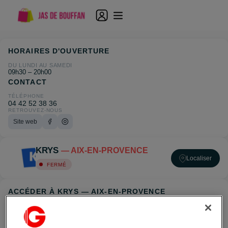
HORAIRES D'OUVERTURE
DU LUNDI AU SAMEDI
09h30 – 20h00
CONTACT
TÉLÉPHONE
04 42 52 38 36
RETROUVEZ-NOUS
Site web
KRYS
— AIX-EN-PROVENCE
Localiser
FERMÉ
ACCÉDER À KRYS — AIX-EN-PROVENCE