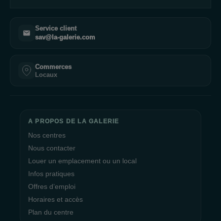
bénéficiez des conseils professionnels, des offres spéciales et
des promotions exclusives. Krys est le partenaire idéal pour
vos achats optiques !
Service client
sav@la-galerie.com
Commerces
Locaux
A PROPOS DE LA GALERIE
Nos centres
Nous contacter
Louer un emplacement ou un local
Infos pratiques
Offres d’emploi
Horaires et accès
Plan du centre