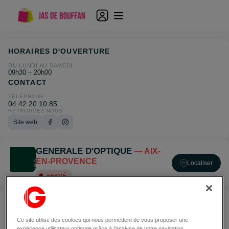
HORAIRES D'OUVERTURE
DU LUNDI AU SAMEDI
09h30 – 20h00
CONTACT
TÉLÉPHONE
04 42 20 10 85
RETROUVEZ-NOUS
Site web
GENERALE D'OPTIQUE
— AIX-
EN-PROVENCE
Localiser
FERMÉ
ACCÉDER À GENERALE D'OPTIQUE — AIX-EN-
PROVENCE
Ce site utilise des cookies qui nous permettent de vous proposer une
expérience utilisateur optimale grâce à l’analyse de votre navigation